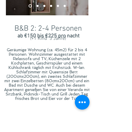
B&B 2: 2-4 Personen
ab €150 bis €225 pro nacht
(+1 Kind 3 Jahre)
Geräumige Wohnung (ca. 45m2) für 2 bis 4
Personen. Wohnzimmer ausgestattet mit
Relaxsofa und TV, Küchenzeile mit 2
Kochplatten, Geschirrspüler und einem
Kühlschrank täglich mit Frühstück. W-lan.
Schlafzimmer mit Queensize Bett
(200cmx200cm), ein zweites Schlafzimmer
mit zwei Einzelbetten (80cmx200cm) und ein
Bad mit Dusche und WC. Auch bei diesem
Apartment genießen Sie von einer Veranda mit
Sitzbank, Picknick-Tisch und Grill Jeden Tag
frisches Brot und Eier vor der Tür.