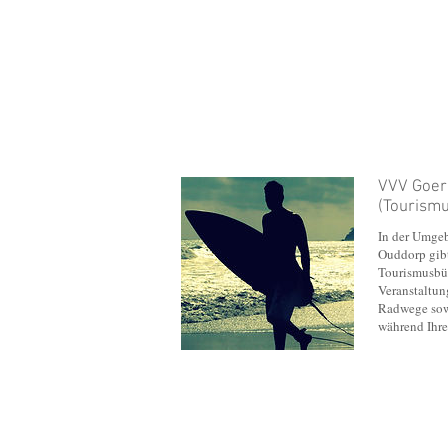
VVV Goer
(Tourism
In der Umge
Ouddorp gibt
Tourismusbür
Veranstaltun
Radwege sowi
während Ihre