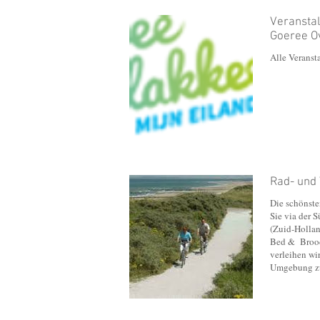
Veransta
Goeree O
Alle Veransta
Rad- und
Die schönst
Sie via der 
(Zuid-Hollan
Bed & Brood
verleihen wir
Umgebung zu