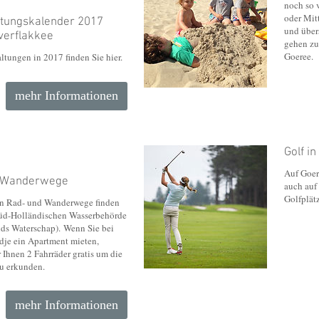
noch so 
oder Mitt
ltungskalender 2017
und über
verflakkee
gehen zu
Goeree.
ltungen in 2017 finden Sie hier.
mehr Informationen
Golf i
Auf Goer
 Wanderwege
auch auf
Golfplät
en Rad- und Wanderwege finden
Süd-Holländischen Wasserbehörde
ds Waterschap). Wenn Sie bei
je ein Apartment mieten,
 Ihnen 2 Fahrräder gratis um die
 erkunden.
mehr Informationen