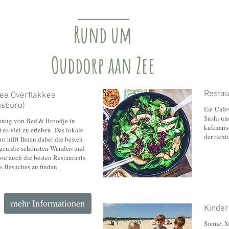
Rund um
Ouddorp aan Zee
Restau
ee Overflakkee
usbüro)
Eat Cafes
Sushi un
bung von Bed & Broodje in
kulinari
 es viel zu erleben. Das lokale
der richt
o hilft Ihnen dabei die besten
gen,die schönsten Wander- und
e auch die besten Restaurants
s Besuches zu finden.
mehr Informationen
Kinder
Sonne, Me