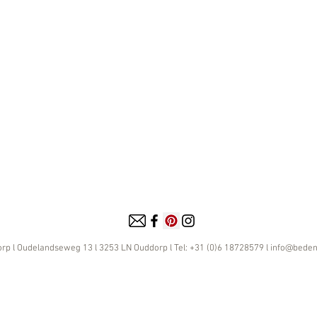
rp l
Oudelandseweg 13 l 3253 LN Ouddorp l Tel: +31 (0)6 18728579 l
info@bede