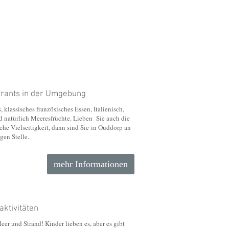
rants in der Umgebung
, klassisches französisches Essen, Italienisch,
d natürlich Meeresfrüchte. Lieben Sie auch die
sche Vielseitigkeit, dann sind Sie in Ouddorp an
igen Stelle.
mehr Informationen
aktivitäten
er und Strand! Kinder lieben es, aber es gibt